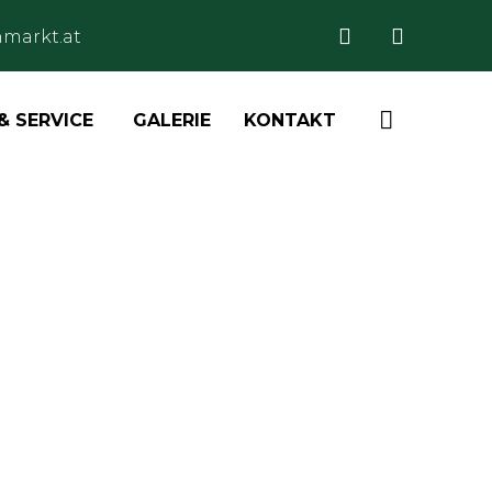
markt.at
Skip

& SERVICE
GALERIE
KONTAKT
to
content