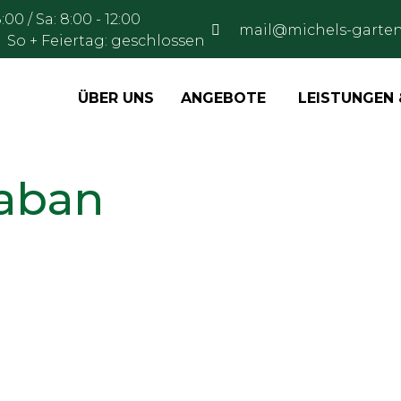
:00 / Sa: 8:00 - 12:00
mail@michels-garten
:00 So + Feiertag: geschlossen
ÜBER UNS
ANGEBOTE
LEISTUNGEN 
aban